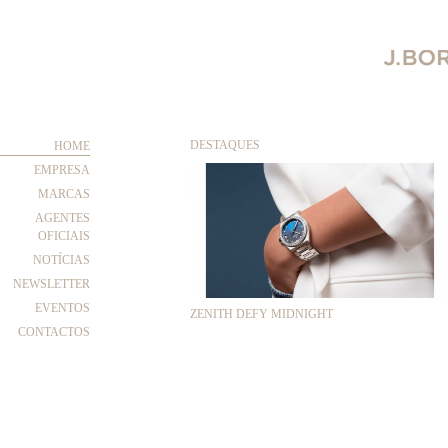
DESTAQUES
HOME
EMPRESA
MARCAS
AGENTES
OFICIAIS
NOTÍCIAS
NEWSLETTER
EVENTOS
ZENITH DEFY MIDNIGHT
CONTACTOS