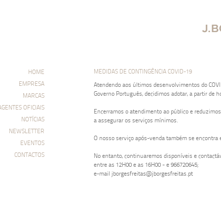
MEDIDAS DE CONTINGÊNCIA COVID-19
HOME
EMPRESA
Atendendo aos últimos desenvolvimentos do COVID-
Governo Português, decidimos adotar, a partir de ho
MARCAS
⁠⠀
AGENTES OFICIAIS
Encerramos o atendimento ao público e reduzimos
NOTÍCIAS
a assegurar os serviços mínimos.⁠⠀
⁠⠀
NEWSLETTER
O nosso serviço após-venda também se encontra e
EVENTOS
⁠⠀
CONTACTOS
No entanto, continuaremos disponíveis e contactáv
entre as 12H00 e as 16H00 - e 966720645; ⁠⠀
e-mail jborgesfreitas@jborgesfreitas.pt⁠⠀
⁠⠀
As medidas mantêm-se até ao final deste mês de 
⁠⠀
Temos consciência que vivemos dias difíceis e o 
momento com responsabilidade e respeito, por nós 