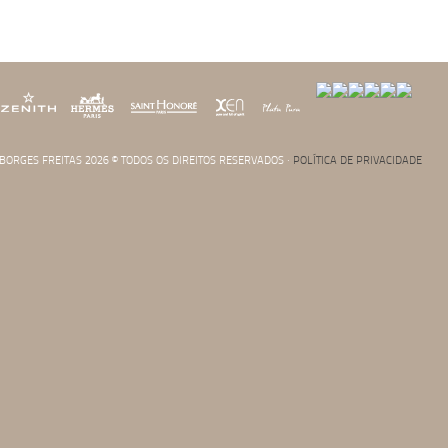
⁠⠀
Fiquem bem. Fiquem em segurança. ⁠⠀
⁠⠀
#staysafe #stayhome #beconscious #jborgesfreitas
. BORGES FREITAS 2026 © TODOS OS DIREITOS RESERVADOS ·
POLÍTICA DE PRIVACIDADE